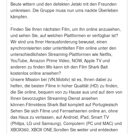
Beute wittern und den defekten Jetski mit den Freunden 
umkreisen. Die Gruppe muss nun ums nackte Überleben 
kämpfen. 
.
Finden Sie Ihren nächsten Film, um ihn online anzusehen, 
und sehen Sie, auf welchen Plattformen er verfügbar ist?
Wir sind uns Ihrer Herausforderung bewusst, einen 
synchronisierten oder untertitelten Film online unter den 
unterschiedlichsten Streaming-Plattformen wie Netflix, 
YouTube, Amazon Prime Video, NOW, Apple TV und 
anderen zu finden.Wo kann ich den Film Shark Bait 
kostenlos online ansehen?
Unsere Mission bei (VN.Mobitv) ist es, Ihnen dabei zu 
helfen, die besten Filme in hoher Qualität (HD) zu finden, 
die Sie online, bequem von zu Hause aus und auf dem von 
Ihnen bevorzugten Streaming-Dienst ansehen 
können.Filmvideos Shark Bait komplett auf Portugiesisch
Sehen Sie sich Filme und Fernsehserien online an, ohne 
das Haus zu verlassen, auf Android, iPad, Smart TV 
(Philips, LG und Samsung), Computern (PC und MAC) und 
XBOX360, XBOX ONE.Scrollen Sie weiter und entdecken 