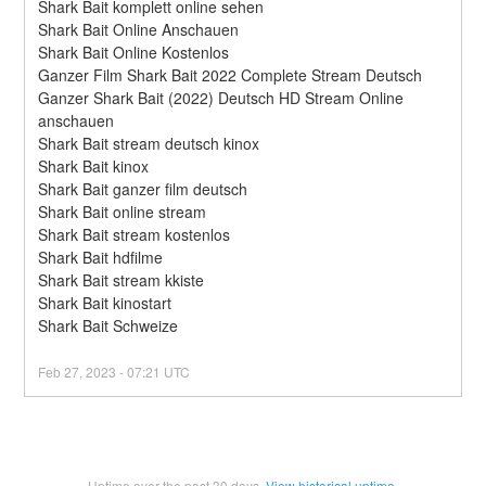
Shark Bait komplett online sehen
Shark Bait Online Anschauen
Shark Bait Online Kostenlos
Ganzer Film Shark Bait 2022 Complete Stream Deutsch
Ganzer Shark Bait (2022) Deutsch HD Stream Online 
anschauen
Shark Bait stream deutsch kinox
Shark Bait kinox
Shark Bait ganzer film deutsch
Shark Bait online stream
Shark Bait stream kostenlos
Shark Bait hdfilme
Shark Bait stream kkiste
Shark Bait kinostart
Shark Bait Schweize
Feb
27
,
2023
-
07:21
UTC
Uptime over the past
30
days.
View historical uptime.